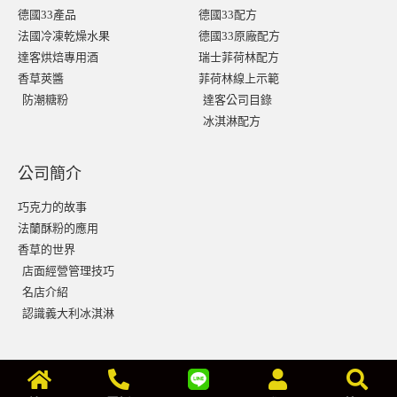
德國33產品
德國33配方
法國冷凍乾燥水果
德國33原廠配方
達客烘焙專用酒
瑞士菲荷林配方
香草莢醬
菲荷林線上示範
防潮糖粉
達客公司目錄
冰淇淋配方
公司簡介
巧克力的故事
法蘭酥粉的應用
香草的世界
店面經營管理技巧
名店介紹
認識義大利冰淇淋
© 2022 版權屬於達客實業有限公司 |
 隱私條款及細則