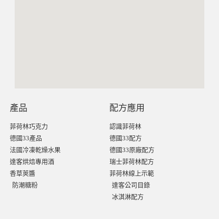
產品
配方應用
菲荷林巧克力
認識菲荷林
德國33產品
德國33配方
法國冷凍乾燥水果
德國33原廠配方
達客烘焙專用酒
瑞士菲荷林配方
香草莢醬
菲荷林線上示範
防潮糖粉
達客公司目錄
冰淇淋配方