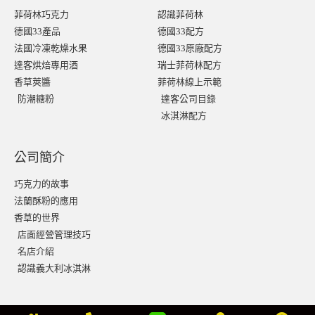
菲荷林巧克力
認識菲荷林
德國33產品
德國33配方
法國冷凍乾燥水果
德國33原廠配方
達客烘焙專用酒
瑞士菲荷林配方
香草莢醬
菲荷林線上示範
防潮糖粉
達客公司目錄
冰淇淋配方
公司簡介
巧克力的故事
法蘭酥粉的應用
香草的世界
店面經營管理技巧
名店介紹
認識義大利冰淇淋