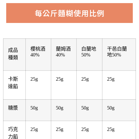
每公斤麵糊使用比例
櫻桃酒
蘭姆酒
白蘭地
干邑白蘭
成品
40%
40%
50%
地50%
種類
卡斯
25g
25g
25g
25g
達餡
糖漿
50g
50g
50g
50g
巧克
25g
25g
25g
25g
力餡