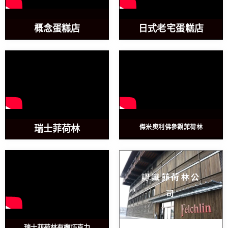
概念蛋糕店
日式老宅蛋糕店
瑞士菲荷林
傑米奧利佛參觀菲荷林
認識菲荷林公
司
瑞士菲荷林有機巧克力