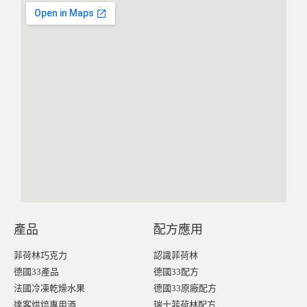
產品
配方應用
菲荷林巧克力
認識菲荷林
德國33產品
德國33配方
法國冷凍乾燥水果
德國33原廠配方
達客烘焙專用酒
瑞士菲荷林配方