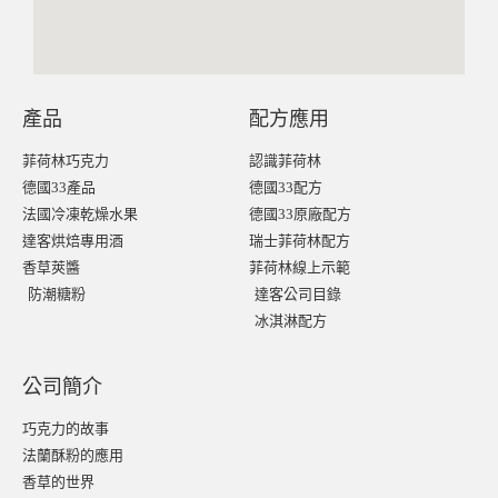
產品
配方應用
菲荷林巧克力
認識菲荷林
德國33產品
德國33配方
法國冷凍乾燥水果
德國33原廠配方
達客烘焙專用酒
瑞士菲荷林配方
香草莢醬
菲荷林線上示範
防潮糖粉
達客公司目錄
冰淇淋配方
公司簡介
巧克力的故事
法蘭酥粉的應用
香草的世界