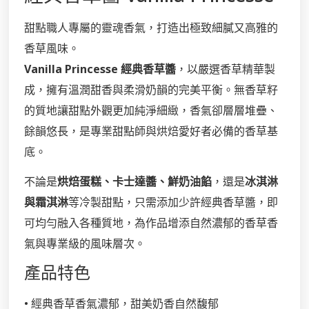
甜點職人專屬的靈魂香氣，打造出極致細膩又高雅的
香草風味。
Vanilla Princesse 經典香草醬
，以嚴選香草精華製
成，擁有溫潤甜香與柔滑奶韻的完美平衡。無香草籽
的質地讓甜點外觀更加純淨細緻，香氣卻層層堆疊、
餘韻悠長，是專業甜點師與烘焙愛好者必備的香草基
底。
不論是
烘焙蛋糕、卡士達醬、鮮奶油餡
，還是
冰淇淋
與霜淇淋
等冷製甜點，只需添加少許經典香草醬，即
可均勻融入各種質地，為作品增添自然濃郁的香草香
氣與專業級的風味層次。
產品特色
• 經典香草香氣濃郁，甜美奶香自然馥郁