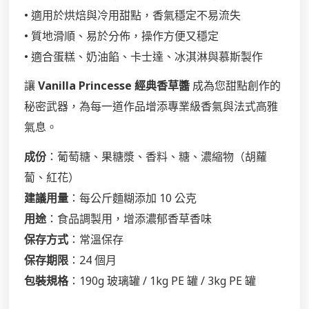
• 適用於烘焙與冷用甜點，香氣穩定不易流失
• 質地滑順、易於分佈，操作方便又穩定
• 適合蛋糕、奶油餡、卡士達、冰淇淋與慕斯製作
讓
Vanilla Princesse 經典香草醬
成為您甜點創作的
秘密武器，為每一道作品增添專業級香氣與法式高雅
氣息。
成份
：葡萄糖、果糖漿、香料、糖、濃縮物（胡蘿
蔔、紅花）
建議用量
：每公斤麵糊添加 10 公克
用途
：食品調製用，增添濃郁香草香味
保存方式
：常溫保存
保存期限
：24 個月
包裝規格
：190g 玻璃罐 / 1kg PE 罐 / 3kg PE 罐