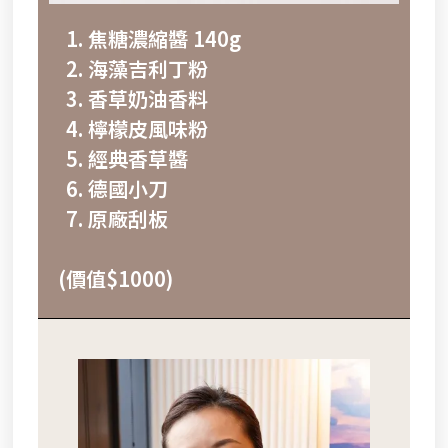
焦糖濃縮醬 140g
海藻吉利丁粉
香草奶油香料
檸檬皮風味粉
經典香草醬
德國小刀
原廠刮板
(價值$1000)