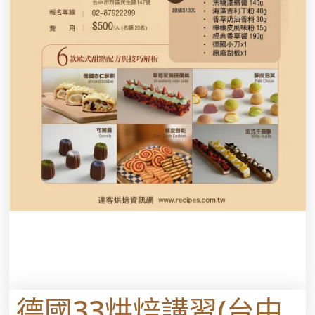
德國33烘焙講習(台中