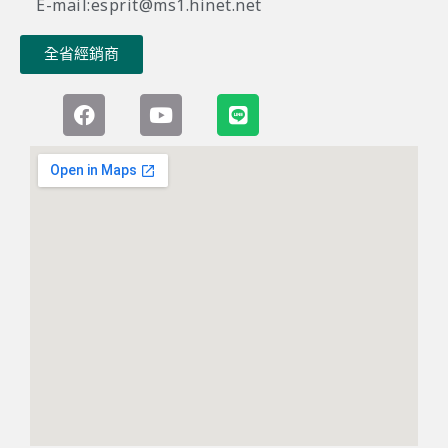
E-mail:esprit@ms1.hinet.net
全省經銷商