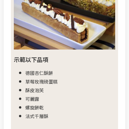
示範以下品項
德國杏仁酥餅
草莓玫瑰磅蛋糕
酥皮泡芙
可麗露
螺旋餅乾
法式千層酥