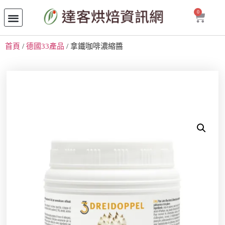
0
首頁
/
德國33產品
/ 拿鐵咖啡濃縮醬