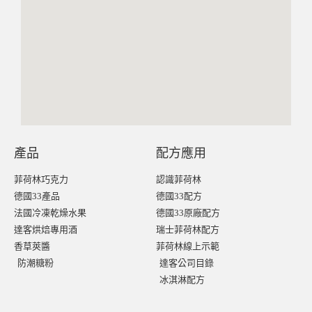
產品
配方應用
菲荷林巧克力
認識菲荷林
德國33產品
德國33配方
法國冷凍乾燥水果
德國33原廠配方
達客烘焙專用酒
瑞士菲荷林配方
香草莢醬
菲荷林線上示範
防潮糖粉
達客公司目錄
冰淇淋配方